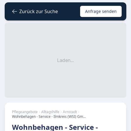
Zurück zur Suche
Anfrage senden
Laden...
Pflegeangebote
Alltagshilfe
Arnstadt
Wohnbehagen - Service - Ilmkreis (WSI) GmbH
Wohnbehagen - Service -