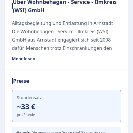
Über Wohnbehagen - Service - Ilmkreis
(WSI) GmbH
Alltagsbegleitung und Entlastung in Arnstadt
Die Wohnbehagen - Service - Ilmkreis (WSI)
GmbH aus Arnstadt engagiert sich seit 2008
dafür, Menschen trotz Einschränkungen den
Alltag lebenswerter zu gestalten. Als
Mehr lesen
verlässlicher Partner für Alltagshilfe liegt der
Fokus des Unternehmens auf der
Preise
hauswirtschaftlichen und sozialen Entlastung
von Senioren, Familien und Menschen mit
Behinderungen. Dabei grenzt sich das Angebot
Stundensatz
~33 €
klar von der medizinischen Pflege ab und
konzentriert sich rein auf die praktische
pro Stunde
Bewältigung des täglichen Lebens.
Das engagierte Team bietet umfangreiche
Hinweis:
Die angegebenen Preise sind Richtwerte und