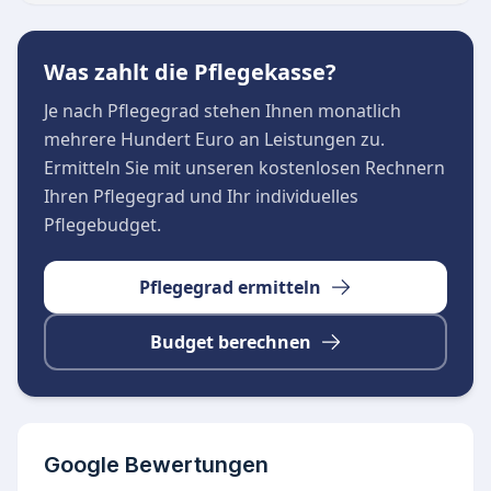
Wegen für die Bewohner da sind. Darüber
hinaus fördert die WSI GmbH aktiv die
Was zahlt die Pflegekasse?
Nachbarschaftshilfe, um ein gemeinsames
Je nach Pflegegrad stehen Ihnen monatlich
Miteinander und ein selbstbestimmtes
mehrere Hundert Euro an Leistungen zu.
Älterwerden zu unterstützen.
Ermitteln Sie mit unseren kostenlosen Rechnern
Ihren Pflegegrad und Ihr individuelles
Pflegebudget.
Pflegegrad ermitteln
Budget berechnen
Google Bewertungen