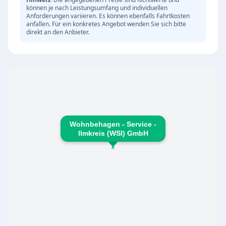
können je nach Leistungsumfang und individuellen
Unterstützung im Rahmen der
Anforderungen variieren. Es können ebenfalls Fahrtkosten
niedrigschwelligen Betreuungs- und
anfallen. Für ein konkretes Angebot wenden Sie sich bitte
direkt an den Anbieter.
Entlastungsleistungen nach § 45 SGB XI. Zu den
Kernleistungen gehören:
Hauswirtschaftliche Versorgung und praktische
Hilfe im Haushalt
Begleitung bei Einkäufen und gemeinsame
Spaziergänge
Individuelle Einzelbetreuung im häuslichen
Wohnbehagen - Service -
Ilmkreis (WSI) GmbH
Umfeld sowie Kleingruppenbetreuung
Kurzfristige Alltagshilfe zur Überbrückung bei
Krankenhaus- oder Kuraufenthalten
Besondere Verbundenheit vor Ort
Ein besonderes Augenmerk liegt auf der
Betreuung der Anwohner im Goethe-Schiller-
Wohnpark, wo die Mitarbeiter auf kurzen