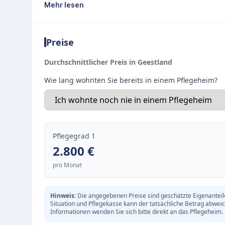
schaffen ein angenehmes Umfeld für den Lebe
Mehr lesen
Ganzheitliches Pflegekonzept
Im Mittelpunkt der täglichen Arbeit steht eine i
Preise
qualifizierte Personal der DRK-Seniorenwohnst
Ressourcen der Bewohner zu fördern und ihre S
Durchschnittlicher Preis in Geestland
respektvoller Umgang auf Augenhöhe ist dabei 
Wie lang wohnten Sie bereits in einem Pflegeheim?
Gemeinschaft und soziale Teilhabe
Um der Einsamkeit im Alter entgegenzuwirken, w
aktiv gefördert. Vielfältige Betreuungsangebot
Begegnungen.
Pflegegrad 1
Ruhige Lage in einer guten Wohngegend in Gee
2.800
€
Individuelle Betreuung nach den bewährten G
pro Monat
Förderung der Gemeinschaft durch gemeinsame
Hinweis:
Die angegebenen Preise sind geschätzte Eigenanteile 
Situation und Pflegekasse kann der tatsächliche Betrag abwei
Informationen wenden Sie sich bitte direkt an das Pflegeheim.