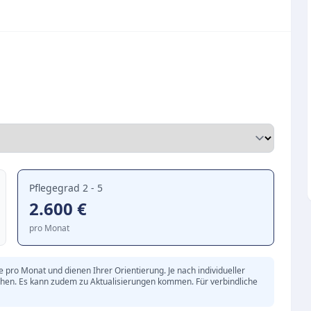
nsabend.
ndividuelle und bedürfnisorientierte Pflege. Das
ätte Bederkesa legt großen Wert darauf, die
elbstständigkeit bestmöglich zu erhalten. Ein
selbstverständlich.
ird das soziale Miteinander in der Einrichtung
e strukturieren den Tag und bieten Raum für
Pflegegrad 2 - 5
stland
2.600
€
rundsätzen des DRK
pro Monat
 Aktivitäten
pro Monat und dienen Ihrer Orientierung. Je nach individueller
chen. Es kann zudem zu Aktualisierungen kommen. Für verbindliche