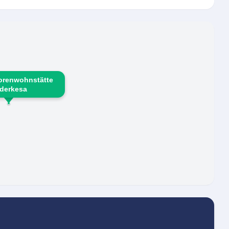
orenwohnstätte
derkesa