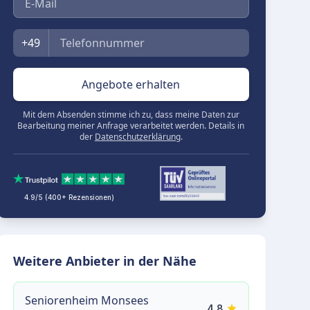
Telefon
+49
Angebote erhalten
Mit dem Absenden stimme ich zu, dass meine Daten zur
Bearbeitung meiner Anfrage verarbeitet werden. Details in
der
Datenschutzerklärung
.
4.9/5 (400+ Rezensionen)
Weitere Anbieter in der Nähe
Seniorenheim Monsees
4.8