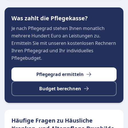
Tagespflegeeinrichtung für bis zu 16 Besucher.
Für pflegende Angehörige wird die
Was zahlt die Pflegekasse?
Verhinderungs- und Urlaubspflege organisiert.
Die Pflegeeinrichtung unterstützt bei Anträgen
Je nach Pflegegrad stehen Ihnen monatlich
und Widersprüchen gegenüber Krankenkassen
mehrere Hundert Euro an Leistungen zu.
und bietet eine 24-Stunden-Rufbereitschaft. Eine
Ermitteln Sie mit unseren kostenlosen Rechnern
geplante Wohngruppe für demenzkranke
Ihren Pflegegrad und Ihr individuelles
Menschen ergänzt das Angebot künftig.
Pflegebudget.
Pflegegrad ermitteln
Budget berechnen
Häufige Fragen zu Häusliche