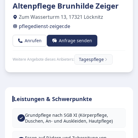
Altenpflege Brunhilde Zeiger
Zum Wasserturm 13
,
17321
Löcknitz
pflegedienst-zeiger.de
Anrufen
Anfrage senden
Tagespflege
Weitere Angebote dieses Anbieters:
Leistungen & Schwerpunkte
Grundpflege nach SGB XI (Körperpflege,
Duschen, An- und Auskleiden, Hautpflege)
Essen auf Rädern und Zubereitung von