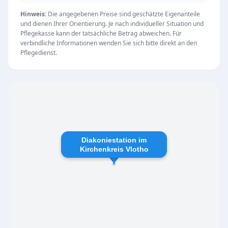
hilfsbedürftige Personen, Suchtkranke sowie
Familien mit Erziehungsproblemen.
Hinweis:
Die angegebenen Preise sind geschätzte Eigenanteile
und dienen Ihrer Orientierung. Je nach individueller Situation und
Zuverlässigkeit und Menschlichkeit prägen die
Pflegekasse kann der tatsächliche Betrag abweichen. Für
Pflege und Beratung. Der Pflegedienst
verbindliche Informationen wenden Sie sich bitte direkt an den
Pflegedienst.
unterstützt individuelle Bedürfnisse mit hoher
Qualität und einem verantwortungsbewussten
Betreuungskonzept. Der Dienst ist an der
Hermann-Löns-Straße 79 in Bad Oeynhausen
erreichbar und öffnet von Montag bis
Donnerstag, 9:00 bis 16:30 Uhr, sowie am Freitag
Diakoniestation im
von 9:00 bis 14:00 Uhr. Veranstaltungen wie das
Kirchenkreis Vlotho
Ehrenamtsfest unterstreichen das
gesellschaftliche Engagement und die
Gemeinschaftsförderung des Pflegedienstes.