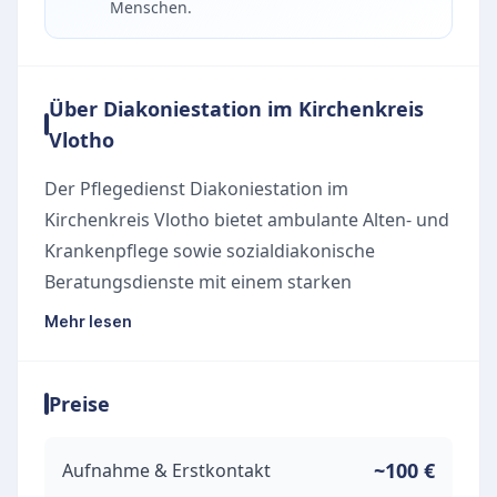
Menschen.
Über Diakoniestation im Kirchenkreis
Vlotho
Der Pflegedienst Diakoniestation im
Kirchenkreis Vlotho bietet ambulante Alten- und
Krankenpflege sowie sozialdiakonische
Beratungsdienste mit einem starken
diakonischen Auftrag. Mit einem Team von rund
Mehr lesen
300 engagierten Mitarbeitern kombiniert der
Dienst fachliches Wissen mit persönlichem
Preise
Einsatz und christlicher Nächstenliebe. Die
Versorgung umfasst praktische Hilfe für
Menschen in Notlagen, ältere und
~100 €
Aufnahme & Erstkontakt