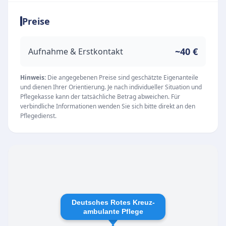
hilfsbedürftiger Menschen. Dabei stehen das
Preise
Wohlergehen, die Gesundheit und die Würde
jedes Einzelnen stets im Mittelpunkt der
täglichen Arbeit. Der Pflegedienst befindet sich
~40 €
Aufnahme & Erstkontakt
in der Magdeburger Straße 18 und bietet eine
verlässliche Anlaufstelle für Pflegebedürftige
Hinweis:
Die angegebenen Preise sind geschätzte Eigenanteile
und dienen Ihrer Orientierung. Je nach individueller Situation und
und ihre Angehörigen in der Region.
Pflegekasse kann der tatsächliche Betrag abweichen. Für
Unsere Leistungen
verbindliche Informationen wenden Sie sich bitte direkt an den
Pflegedienst.
Als erfahrener Anbieter in der ambulanten
Pflege ermöglicht der Dienst es den Patienten,
ein würdevolles und selbstbestimmtes Leben im
eigenen Zuhause zu führen. Das
Leistungsangebot orientiert sich dabei stets am
individuellen Maß der Not und den persönlichen
Deutsches Rotes Kreuz-
Bedürfnissen der Klienten.
ambulante Pflege
Professionelle ambulante Pflege und