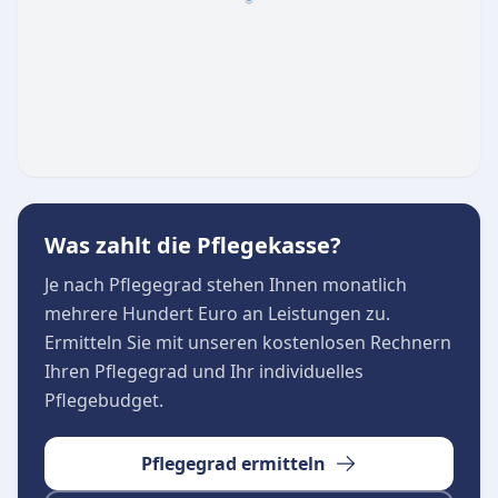
medizinische Betreuung
Förderung von Gesundheit und persönlichem
Wohlergehen
Schutz und Wahrung der menschlichen Würde
Individuelle Hilfeleistungen nach den
Grundsätzen des DRK
Mit einem starken Fokus auf ein friedliches
Zusammenleben und den bewährten Werten
Was zahlt die Pflegekasse?
der internationalen Rotkreuzgemeinschaft,
Je nach Pflegegrad stehen Ihnen monatlich
bietet das Team nicht nur pflegerische
mehrere Hundert Euro an Leistungen zu.
Expertise, sondern auch menschliche Wärme
Ermitteln Sie mit unseren kostenlosen Rechnern
und Zuwendung im Alltag.
Ihren Pflegegrad und Ihr individuelles
Pflegebudget.
Pflegegrad ermitteln