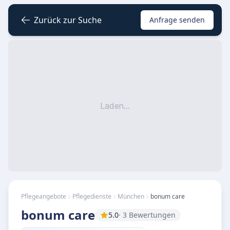
Zurück zur Suche
Anfrage senden
Laden...
Pflegeangebote
Pflegedienste
München
bonum care
bonum care
5.0
· 3 Bewertungen