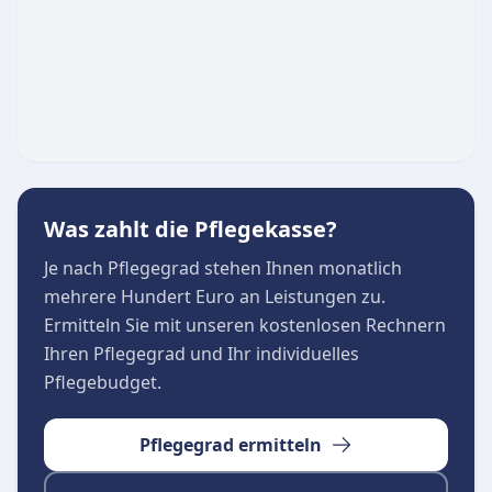
sowie privaten Krankenkassen und
Pflegekassen zusammen. Dies ermöglicht eine
reibungslose Organisation der benötigten
Pflegeleistungen, sodass sich die Patienten und
ihre Angehörigen voll und ganz auf die
Betreuung konzentrieren können.
Was zahlt die Pflegekasse?
Je nach Pflegegrad stehen Ihnen monatlich
mehrere Hundert Euro an Leistungen zu.
Ermitteln Sie mit unseren kostenlosen Rechnern
Ihren Pflegegrad und Ihr individuelles
Pflegebudget.
Pflegegrad ermitteln