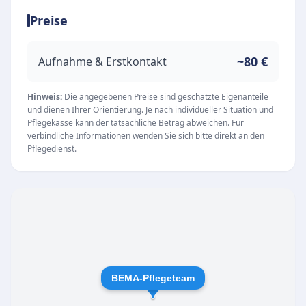
versorgen. Dabei steht der Dienst seinen
Preise
Klienten rund um die Uhr zur Verfügung, um
jederzeit Sicherheit und Wohlbefinden zu
gewährleisten.
~80 €
Aufnahme & Erstkontakt
Unsere Leistungen
Das Angebot umfasst ein breites Spektrum an
Hinweis:
Die angegebenen Preise sind geschätzte Eigenanteile
und dienen Ihrer Orientierung. Je nach individueller Situation und
Hilfen, die individuell auf die Bedürfnisse der
Pflegekasse kann der tatsächliche Betrag abweichen. Für
Patienten abgestimmt werden. Zu den
verbindliche Informationen wenden Sie sich bitte direkt an den
Pflegedienst.
Kernkompetenzen gehören:
Medizinische Versorgung und
Behandlungspflege
Grundpflege für pflegebedürftige Menschen
Hauswirtschaftliche Versorgung zur Entlastung
im Alltag
Als zuverlässiger Dienstleister arbeitet die
BEMA-Pflegeteam
BEMA-Pflegeteam GmbH mit allen gesetzlichen