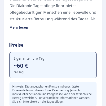
Die Diakonie Tagespflege Rohr bietet
pflegebedürftigen Menschen eine liebevolle und
strukturierte Betreuung während des Tages. Als
Einrichtung des gemeinnützigen
Mehr lesen
Diakonievereins Rohr und Umgebung e. V. steht
die Betreuung auf dem Fundament diakonischer
Preise
Werte. Hier finden Senioren eine verlässliche
Tagesstruktur, die von Gemeinschaft und
sozialem Miteinander geprägt ist.
Eigenanteil pro Tag
~60 €
Gemeinschaft und sinnvolle Beschäftigung
Im Mittelpunkt des Tagesablaufs stehen soziale
pro Tag
Kontakte und vielfältige gemeinschaftliche
Aktivitäten. Die qualifizierten Mitarbeitenden
Hinweis:
Die angegebenen Preise sind geschätzte
Eigenanteile und dienen Ihrer Orientierung. Je nach
sorgen für eine sinnvolle Beschäftigung, die
individueller Situation und Pflegekasse kann der tatsächliche
sowohl die sozialen als auch die kognitiven
Betrag abweichen. Für verbindliche Informationen wenden
Sie sich bitte direkt an die Tagespflege.
Fähigkeiten der Tagesgäste fördert und erhält.