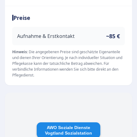
würdevolles und selbstbestimmtes Leben in der
gewohnten häuslichen Umgebung zu führen.
Preise
Mit einem starken Fokus auf individuelle
Betreuung wird sichergestellt, dass die
persönlichen Bedürfnisse jedes Patienten stets
~85 €
Aufnahme & Erstkontakt
im Mittelpunkt stehen.
Unsere Leistungen
Hinweis:
Die angegebenen Preise sind geschätzte Eigenanteile
und dienen Ihrer Orientierung. Je nach individueller Situation und
Als spezialisierter ambulanter Pflegedienst
Pflegekasse kann der tatsächliche Betrag abweichen. Für
umfasst das Angebot der Sozialstation eine
verbindliche Informationen wenden Sie sich bitte direkt an den
Pflegedienst.
Vielzahl an essenziellen
Unterstützungsleistungen für den Alltag. Dazu
gehören unter anderem:
Grundpflege zur Unterstützung bei alltäglichen
Verrichtungen
Medizinische Behandlungspflege nach ärztlicher
AWO Soziale Dienste
Verordnung
Vogtland Sozialstation