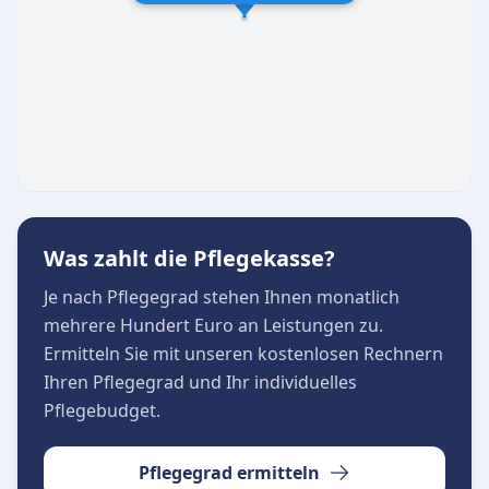
Beratung und Unterstützung für
Pflegebedürftige sowie deren Angehörige
Das hilfsbereite Pflegepersonal der
Sozialstation in Rodewisch legt großen Wert auf
eine vertrauensvolle Zusammenarbeit und steht
den Patienten im Vogtlandkreis jederzeit als
verlässlicher Partner zur Seite.
Was zahlt die Pflegekasse?
Je nach Pflegegrad stehen Ihnen monatlich
mehrere Hundert Euro an Leistungen zu.
Ermitteln Sie mit unseren kostenlosen Rechnern
Ihren Pflegegrad und Ihr individuelles
Pflegebudget.
Pflegegrad ermitteln